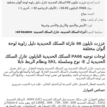
اسم المنتج:
عززت نايلون 66 السكك الحديدية عازل دليل زاوية لوحة ألوان مختلفة
مواد:
PA66: النايلون 66.69 ٪ ، الألياف الزجاجية 30 ٪ ، أخرى 1 ٪
العينة::
متاح
يعدل أو يكيف::
متاح
لون::
الأبيض والأسود والأزرق والأحمر وغيرها
أجزاء السكك الحديدية، عازل السكك الحديدية
rail insulator
تسليط الضوء:
,
عززت نايلون 66 عازلة السكك الحديدية دليل زاوية لوحة
ألوان مختلفة
لوحات توجيه PA66 السكك الحديدية النايلون عازل السكك
الحديدية ل E- نوع وسلسلة SKL ونظام الربط نابلا
يتم تثبيت عازل السكك الحديدية بين السكك الحديدية ولوحة التعادل ، من أجل تعديل
مقياس السكة الحديدية وقضبان السكك الحديدية العازلة كهربائياً والمقاطع والبراغي من
داخل ربطة خرسانية أو نائمة.
وظيفتها هي نفس لوحة السكك الحديدية ، ولكنها أكثر سمكا
من لوحة السكك الحديدية.
بالنسبة لقطار التحميل عالي السرعة أو الحمل العالي ، فإنه جزء التثبيت ضروري.
خصائص العوازل
تنطبق العوازل على سكك حديدية مثل السكك الحديدية 60KK (UIC) ، السكك الحديدية
52KG ، السكك الحديدية 136RE ، 90R ، 75R ، 50R ، 60R الخ. وهي مادة: Nylon-6 أو
Nylon-66 مع محتوى ملء الزجاج 20٪ إلى 35٪ اعتماداً على المواصفات .
هذه المواد هي