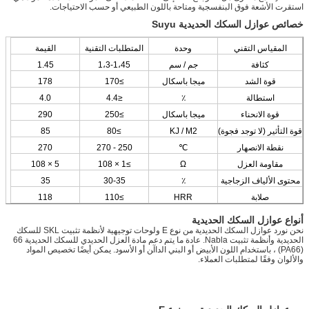
استقرت الأشعة فوق البنفسجية ومتاحة باللون الطبيعي أو حسب الاحتياجات.
خصائص عوازل السكك الحديدية Suyu
المقياس التقني
وحدة
المتطلبات التقنية
القيمة
كثافة
جم / سم
1،3-1،45
1.45
قوة الشد
ميجا باسكال
≥170
178
استطالة
٪
≤4.4
4.0
قوة الانحناء
ميجا باسكال
≥250
290
قوة التأثير (لا توجد فجوة)
KJ / M2
≥80
85
نقطة الانصهار
℃
250 - 270
270
مقاومة العزل
Ω
≥1 × 108
5 × 108
محتوى الألياف الزجاجية
٪
30-35
35
صلابة
HRR
≥110
118
أنواع عوازل السكك الحديدية
نحن نورد عوازل السكك الحديدية من نوع E ولوحات توجيهية لأنظمة تثبيت SKL للسكك
الحديدية وأنظمة تثبيت Nabla.
ﻋﺎدة ﻣﺎ ﻳﺘﻢ دﻋﻢ ﻣﺎدة اﻟﻌﺰل اﻟﺤﺪﻳﺪي ﻟﻠﺴﻜﻚ اﻟﺤﺪﻳﺪﻳﺔ 66
(PA66) ، ﺑﺎﺳﺘﺨﺪام اﻟﻠﻮن اﻷﺑﻴﺾ أو اﻟﺒﻨﻲ اﻟﺪاآﻦ أو اﻷﺳﻮد.
يمكن أيضًا تخصيص المواد
والألوان وفقًا لمتطلبات العملاء.
عززت نايلون 66 عازلة السكك الحديدية دليل زاوية لوحة ألوان مختلفة
لوحات توجيه PA66 السكك الحديدية النايلون عازل السكك الحديدية ل E- نوع وسلسلة SKL ونظام الربط نابلا