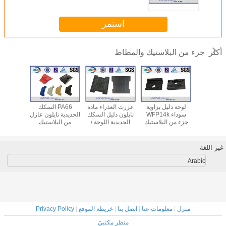
استمر
جزء من البلاستيك والمطاط
أكثر
تيكية عالية
لوحة دليل بزاوية
عززت العذراء مادة
PA66 السكك
لسكة حديد
سوداء WFP14k
نايلون دليل السكك
الحديدية نايلون عازل
السكك ا
سكايك ل
جزء من البلاستيك
الحديدية اللوحة /
من البلاستيك
النايلو
SKL 14 نظام الربط
والمطاط لنظام
دليل زاوية اللوحة
والمطاط الجزء
السكك ا
التثبيت / عازل
ايفا الكثافة المطاط
لنظام الربط للسكك
السكك الحديدية
الجزء
الحديدية
سلسلة 
غير اللغة
SKL14
Nabla الربط
Arabic
منزل
|
معلومات عنا
|
اتصل بنا
|
خريطة الموقع
|
Privacy Policy
منظر مكتبيّ