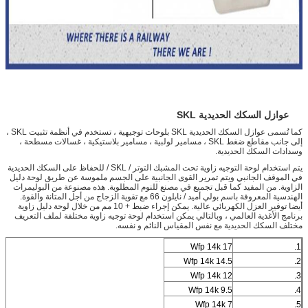
عززت نايلون 66 عازلة السكك الحديدية دليل زاوية لوحة ألوان مختلفة
لوحات توجيه PA66 السكك الحديدية النايلون عازل السكك الحديدية ل E- نوع وسلسلة SKL ونظام الربط نابلا
عوازل السكك الحديدية SKL
كما تُسمى عوازل السكك الحديدية SKL بلوحات توجيهية ، تستخدم في أنظمة تثبيت SKL ،
إلى جانب مقاطع ضغط SKL ، مسامير لولبية ، مسامير بلاستيكية ، غسالات مسطحة ،
وسدادات السكك الحديدية.
يتم استخدام لوحة التوجيه زاوية تحت المشبك التوتر / SKL / للحفاظ على السكك الحديدية
في الموقف الجانبي ويتم تمرير القوى الجانبية على الجسم ملموسة عن طريق لوحة دليل
الزاوية.
من المفيد كما قبل تجميع في مصنع للنوم المطلوبة.
هذه مصنوعة من البوليمرات
الهندسية المعروفة باسم بولي أميد / نايلون 66 مع تقوية الزجاج من أجل المتانة والقوة.
أيضا توفير العزل الكهربائي عالية. يمكن إجراء ضبط + 10 مم من خلال لوحة دليل زاوية
برنامج الأغذية العالمي ، وبالتالي يمكن استخدام لوحة توجيه زاوية مختلفة لملف التعريف
مختلف السكك الحديدية مع نفس المقياس النائم و نفسه.
Wfp 14k 17
1.
Wfp 14k 14.5
2.
Wfp 14k 12
3.
Wfp 14k 9.5
4.
Wfp 14k 7
5.