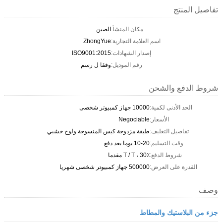
تفاصيل المنتج
مكان المنشأ:
الصين
اسم العلامة التجارية:
ZhongYue
إصدار الشهادات:
ISO9001:2015
رقم الموديل:
وفقا ل رسم
شروط الدفع والشحن
الحد الأدنى لكمية:
10000 جهاز كمبيوتر شخصى
الأسعار:
Negociable
تفاصيل التغليف:
طبقة مزدوجة كيس المنسوجة ولوح خشبي
وقت التسليم:
10-20 يوما بعد دفع
شروط الدفع:
T / T ، 30٪ مقدما
القدرة على العرض:
500000 جهاز كمبيوتر شخصى شهريا
وصف
جزء من البلاستيك والمطاط