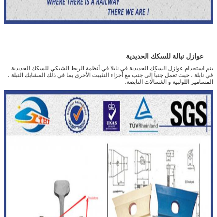
عززت نايلون 66 عازلة السكك الحديدية دليل زاوية لوحة ألوان مختلفة
لوحات توجيه PA66 السكك الحديدية النايلون عازل السكك الحديدية ل E- نوع وسلسلة SKL ونظام الربط نابلا
عوازل نبالة للسكك الحديدية
يتم استخدام عوازل السكك الحديدية في نابلا في أنظمة الربط الشبكي للسكك الحديدية
في نابلة ، حيث تعمل جنباً إلى جنب مع أجزاء التثبيت الأخرى بما في ذلك المشابك النبلة ،
المسامير اللولبية و الغسالات النابضة.