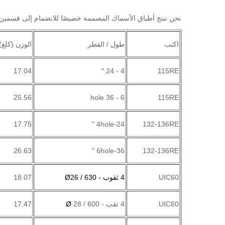
نحن ننتج أطباق الأسماك المصممة خصيصًا للانضمام إلى قسمين
اكتب
طول / القطر
الوزن (كلغ)
17.04
4 - 24 ″
115RE
25.56
6 - 36 hole
115RE
17.75
4hole-24 "
132-136RE
26.63
6hole-36 "
132-136RE
UIC60
4 ثقوب - 630 / Ø26
18.07
UIC60
4 ثقب - 600 /
28
Ø
17.47