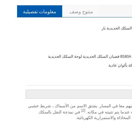
منتوج وصف
معلومات تفصيلية
لسكك الحديدية بار
4 ثقوب BS80A قضبان السكك الحديدية لوحة السكك الحديدية
ة بألوان عادية
هم معا في المسار.
يشتق الاسم من
الأسماك
، شريط خشبي
[2]
ندما يتم تثبيته في مكانه.
في نمذجة النقل بالسكك
محاذاة والاستمرارية الكهربائية.