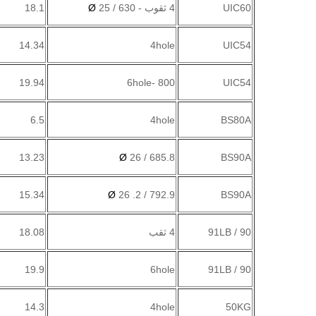
UIC60
4 ثقوب - 630 /
25
Ø
18.1
14.34
4hole
UIC54
19.94
6hole- 800
UIC54
6.5
4hole
BS80A
13.23
Ø
26
685.8 /
BS90A
15.34
Ø
26 .2
792.9 /
BS90A
90 / 91LB
4 ثقب
18.08
19.9
6hole
90 / 91LB
14.3
4hole
50KG