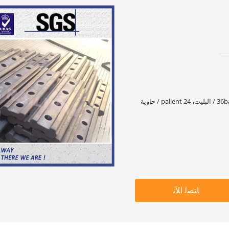
ﺎﺘﺼﻟ ﺍﻶﻧ