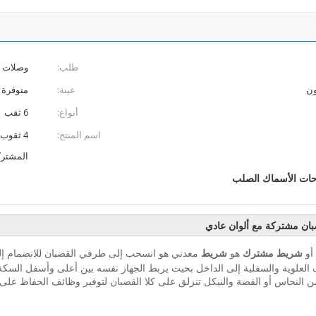
طلب:
وصلات ا
ون
عينة:
متوفرة
أنواع:
6 ثقب
اسم المنتج:
المشترك
حات الأسماك الصلب
أو
شريط
مشترك
هو
شريط
معدني هو انسحب إلى طرفي القضبان للانضمام إلي
العلوية والسفلية إلى الداخل بحيث يربط الجهاز نفسه بين أعلى وأسفل السكة ع
 النحاس أو الفضة والنيكل تنزلق على كلا القضبان لتوفير وظائف الحفاظ على ال