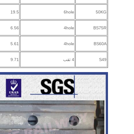
19.5
6hole
50KG
6.56
4hole
BS75R
5.61
4hole
BS60A
S49
4 ثقب
9.71