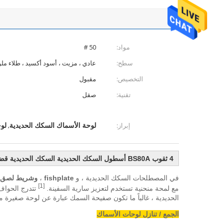
مواد:
50 #
سطح:
عادي ، مزيت ، أسود أكسيد ، طلاء مل
التخصيص:
مقبول
تقنية:
صقل
لوحة الأسماك السكك الحديدية
لو
إبراز:
,
4 ثقوب BS80A أسطول السكك الحديدية السكك الحديدية قضبان مشتركة مع ألوان عادي
في المصطلحات السكك الحديدية ، و
fishplate
،
وشريط لصق
[1]
مع لمحة منحنية تستخدم لتعزيز سارية السفينة.
تتدرج الحواف 
الحديدية ، غالباً ما تكون صفيحة السمك عبارة عن لوحة صغيرة من
الجمع / تنازل لوحات الأسماك