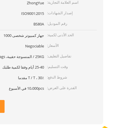
اسم العلامة التجارية:
ZhongYue
إصدار الشهادات:
ISO9001:2015
رقم الموديل:
BS80A
الحد الأدنى لكمية:
جهاز كمبيوتر شخصى 1000
الأسعار:
Negociable
تفاصيل التغليف:
25KG / المنسوجة حقيبة، 36bags / البليت، 24 pallent / حاوية
وقت التسليم:
25-40 أيام وفقا لكمية طلبك
شروط الدفع:
T / T ، 30٪ مقدما
القدرة على العرض:
10،000pcs في الأسبوع