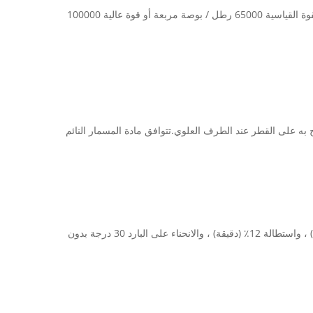
نحن ننتج المسامير اللولبية النائمة للسكك الحديدية للولايات المتحدة الأمريكية بمعيار ASTMA66-87 ، الانحناء البارد 90 درجة دون تشققات.القوة القياسية 65000 رطل / بوصة مربعة أو قوة عالية 100000
 المسموح به على القطر عند الطرف العلوي.تتوافق مادة المسمار النائم
يلتقي المسمار النائم 3 فولت مع NF F50-006 ، الدرجة 4.6 و 5.6.تتوافق الخواص الميكانيكية مع NF F 50006 ، وقوة الشد 700MPA (دقيقة) ، واستطالة 12٪ (دقيقة) ، والانحناء على البارد 30 درجة بدون