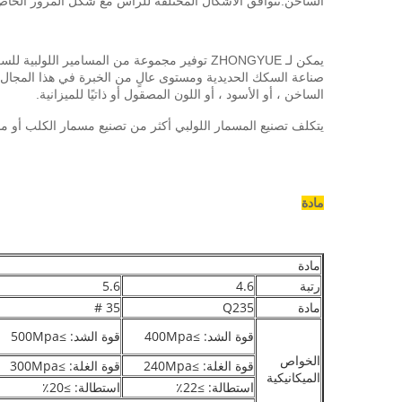
الساخن.تتوافق الأشكال المختلفة للرأس مع شكل المرور الخاص 
الساخن ، أو الأسود ، أو اللون المصقول أو ذاتيًا للميزانية.
يتكلف تصنيع المسمار اللولبي أكثر من تصنيع مسمار الكلب أو مس
مادة
مادة
رتبة
4.6
5.6
مادة
Q235
35 #
قوة الشد: ≥400Mpa
قوة الشد: ≥500Mpa
الخواص
قوة الغلة: ≥240Mpa
قوة الغلة: ≥300Mpa
الميكانيكية
استطالة: ≥22٪
استطالة: ≥20٪