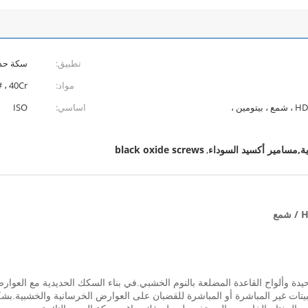
تطبيق:
سكة حدي
مواد:
# ، 40Cr
عادي (مزيت) ، أكسيد أسود ، زنك ، HDG ، شمع ، بيتومين ،
اساسي:
ISO
ية,مسامير أكسيد السوداء
black oxide screws
,
حيدة وألواح القاعدة المضلعة بالنوم الخشبي.في بناء السكك الحديدية مع العوارض
تات غير المباشرة أو المباشرة للقضبان على العوارض الخرسانية والخشبية.بشكل 