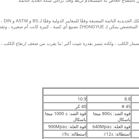
بالمفتاح الخاص به المستخدم لربط وفك براغي سكة الحديد النائمة.
صناعة السكك الحديدية ومستوى عالٍ من الخبرة في هذا المجال المتخصص.يمكن لـ YUE
مار الكلب ، ولكنه يتميز بقدرة تثبيت أكبر ؛ما يقرب من ضعف ارتفاع الكلب ، 
10.9
8.8
45 #
40 كر
قوة الشد: ≥800 ميجا
قوة الشد: ≥ 1000 ميجا
باسكال
باسكال
قوة الغلة: ≥640Mpa
قوة الغلة: ≥900Mpa
استطالة: ≥12٪
استطالة: ≥9٪