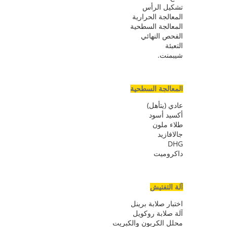
تشكيل الرأس
المعالجة الحرارية
المعالجة السطحية
الفحص النهائي
التعبئة
شيبمنت.
المعالجة السطحية
عادي (يتأهل)
أكسيد أسود
طلاء ملون
جالافازيد
DHG
داكروميت
آلة التفتيش
اختبار صلابة برينل
آلة صلابة روكويل
محلل الكربون والكبريت