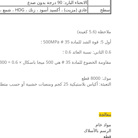
الانحناء البارد: 90 درجة بدون صدع
سطح
عادي (مزيت) ، أكسيد أسود ، زنك ، HDG ، شمع ، قار ، داكروميت ، شيرارديزينج
ملاحظة (5.6 كعينة)
أول 5: قوة الشد للمادة 35 # 500MPa ؛
0.6 الثاني: نسبة العائد 0.6 ؛
مقاومة الخضوع للمادة 35 # هي 500 ميجا باسكال × 0.6 = 300 ميجا باسكال.
موك: 8000 قطع
التعبئة: أكياس بلاستيكية 25 كجم ومنصات خشبية أو حسب متطلبات العملاء
معالجة
مواد خام
الرسم بالأسلاك
قطع