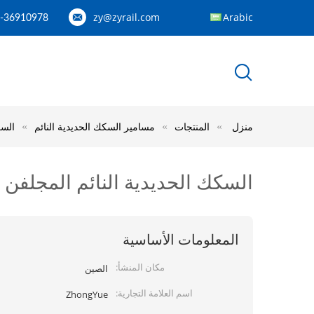
zy@zyrail.com
Arabic
2-36910978
منزل
المنتجات
مسامير السكك الحديدية النائم
السكك
السكك الحديدية النائم المجلفن مسامير مع ع
المعلومات الأساسية
مكان المنشأ:
الصين
اسم العلامة التجارية:
ZhongYue