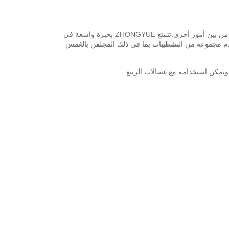
يمكن لـ ZHONGYUE توفير مجموعة من المسامير اللولبية للسكك الحديدية النائمة المصنعة وفقًا للمعايير الدولية وفقًا لـ BS و ASTM و DIN ، من بين أمور أخرى.تتمتع ZHONGYUE بخبرة واسعة في
ZHONG تصنيع أي كمية ، كبيرة كانت أم صغيرة ، وتقدم مجموعة من التشطيبات بما في ذلك المجلفن بالغمس
ويمكن استخدامه مع غسالات الربيع.