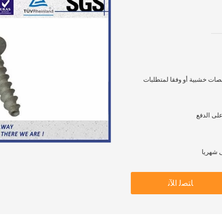
س البلاستيكية 25KG ومنصات خشبية أو وفقا لمتطلبات
ﺎﺘﺼﻟ ﺍﻶﻧ