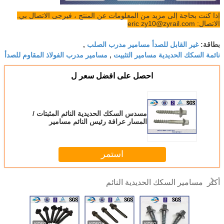
إذا كنت بحاجة إلى مزيد من المعلومات عن المنتج ، فيرجى الاتصال بي.
الاتصال: eric zy10@zyrail.com
غير القابل للصدأ مسامير مدرب الصلب
بطاقة:
,
نائمة السكك الحديدية مسامير التثبيت
مسامير مدرب الفولاذ المقاوم للصدأ
,
احصل على افضل سعر ل
مسدس السكك الحديدية النائم المثبتات /
المسار عرافة رئيس النائم مسامير
استمر
مسامير السكك الحديدية النائم
أكثر