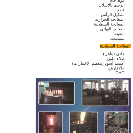
مواد خام
الرسم بالأسلاك
قطع
تشكيل الرأس
المعالجة الحرارية
المعالجة السطحية
الفحص النهائي
التعبئة
شيبمنت.
المعالجة السطحية
عادي (يتأهل)
طلاء ملون
أكسيد أسود (معظم الاختيارات)
جالافازينج
DHG