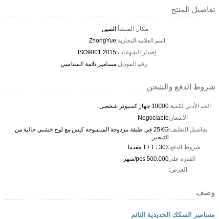
تفاصيل المنتج
مكان المنشأ:
الصين
اسم العلامة التجارية:
ZhongYue
إصدار الشهادات:
ISO9001:2015
رقم الموديل:
مسامير نائمة السداسي
شروط الدفع والشحن
الحد الأدنى لكمية:
10000 جهاز كمبيوتر شخصى
الأسعار:
Negociable
تفاصيل التغليف:
25KG في طبقة مزدوجة المنسوجة كيس مع لوح خشبي خالية من
التبخير
شروط الدفع:
T / T ، 30٪ مقدما
القدرة على
500.000 pcs/شهر
العرض:
وصف
مسامير السكك الحديدية النائم