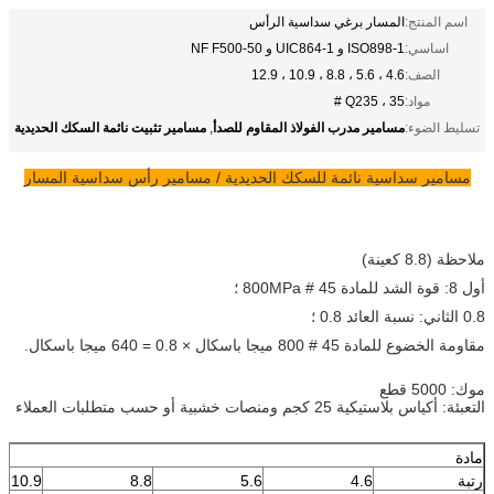
اسم المنتج:
المسار برغي سداسية الرأس
اساسي:
ISO898-1 و UIC864-1 و NF F500-50
الصف:
4.6 ، 5.6 ، 8.8 ، 10.9 ، 12.9
مواد:
Q235 ، 35 #
مسامير مدرب الفولاذ المقاوم للصدأ
مسامير تثبيت نائمة السكك الحديدية
تسليط الضوء:
,
مسامير سداسية نائمة للسكك الحديدية / مسامير رأس سداسية المسار
ملاحظة (8.8 كعينة)
أول 8: قوة الشد للمادة 45 # 800MPa ؛
0.8 الثاني: نسبة العائد 0.8 ؛
مقاومة الخضوع للمادة 45 # 800 ميجا باسكال × 0.8 = 640 ميجا باسكال.
موك: 5000 قطع
التعبئة: أكياس بلاستيكية 25 كجم ومنصات خشبية أو حسب متطلبات العملاء
مادة
رتبة
4.6
5.6
8.8
10.9