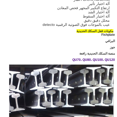
آلة اختبار تأثير
ارتفاع التكبير المجهر فحص المعادن
آلة اختبار الشد
آلة اختبار السقوط
محلل دقيق دقيق
عيب بالموجات فوق الصوتية الرقمية detecto
مكونات قفل السكك الحديدية
Fishplate
البراغي
جوز
منصة السكك الحديدية رافعة
QU70، QU80، QU100، QU120