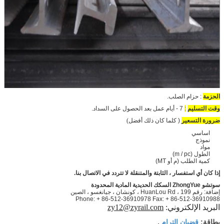
الحزمة
: حزام الصلب.
وقت التسليم
:
7 - أيام عمل بعد الحصول على السداد.
ضرورة التسعير
(
كلما كان ذلك أفضل)
اساسي
نموذج
مواد
الطول (m / pc)
كمية الطلب (م أو MT)
إذا كان أي استفسار ، الثابتة والمتنقلة لا تتردد في الاتصال بنا.
سوتشو ZhongYue السكك الحديدية المادية المحدودة
إضافة: رقم 199 ، HuanLou Rd ، كونشان ، جيانغسو ، الصين
Phone: + 86-512-36910978 Fax: + 86-512-36910988
البريد الإلكتروني:
zy12@zyrail.com
قضبان الترام
بطاقة:
,