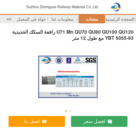
Suzhou Zhongyue Railway Material Co.,Ltd.
الصفحة الرئيسية
منتجات
معلومات عنا
جولة في المعمل
>>
U71 Mn QU70 QU80 QU100 QU120 رافعة السكك الحديدية
YBT 5055-93 مع طول 12 متر
افضل سعر
اتصل بنا