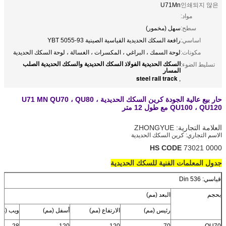
U71Mn
인쇄되지 않은
مواد:
سطح:
سهل (مخمور)
اساسي:
رافعة السكك الحديدية القياسية الصينية YBT 5055-93
مكونات:
لوحة السمك ، البراغي ، المكسرات ، الغسالة ، لوحة السكك الحديدية
السكك الحديدية الفولاذ السكك الحديدية والسكك الحديدية الصلب
تسليط الضوء:
المسار
steel rail track
,
حار بيع عالية الجودة كرين السكك الحديدية U71 MN QU70 ، QU80 ،
QU100 ، QU120 مع طول 12 متر
العلامة التجارية: ZHONGYUE
الاسم التجاري: كرين السكك الحديدية
HS CODE
73021 0000
جدول المعلمات الفنية للسكك الحديدية
قياسي: Din 536
بحجم
البعد (مم)
رئيس (مم)
الارتفاع (مم)
أسفل (مم)
ويب (مم
28
120
120
70
QU70