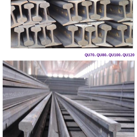
QU70، QU80، QU100، QU120