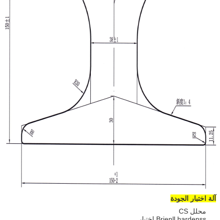
آلة اختبار الجودة
محلل CS
Brienll hardenss اختبار